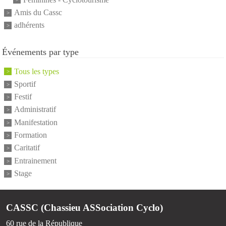
Amis du Cassc
adhérents
Événements par type
Tous les types
Sportif
Festif
Administratif
Manifestation
Formation
Caritatif
Entrainement
Stage
CASSC (Chassieu ASSociation Cyclo)
60 rue de la République