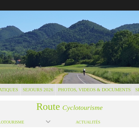
ATIQUES
SEJOURS 2026
PHOTOS, VIDEOS & DOCUMENTS
S
Route
Cyclotourisme
LOTOURISME
ACTUALITÉS