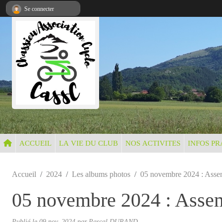
Panneau de gestion des cookies
Se connecter
ACCUEIL
LA VIE DU CLUB
NOS ACTIVITES
INFOS PR
Accueil
2024
Les albums photos
05 novembre 2024 : Asse
05 novembre 2024 : Asse
Publié le
09 nov. 2024
par Pascal DURAND