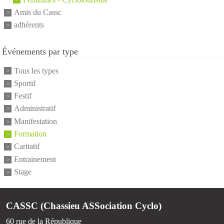
Amis du Cassc
adhérents
Événements par type
Tous les types
Sportif
Festif
Administratif
Manifestation
Formation
Caritatif
Entrainement
Stage
CASSC (Chassieu ASSociation Cyclo)
60 rue de la République