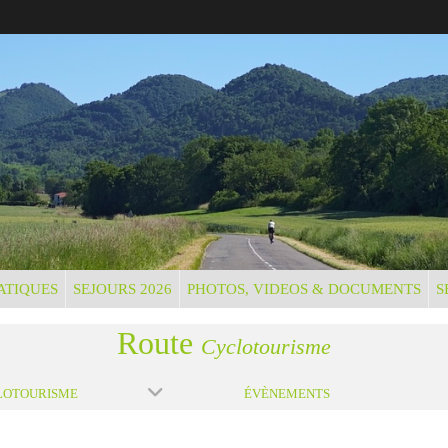
ATIQUES
SEJOURS 2026
PHOTOS, VIDEOS & DOCUMENTS
S
Route
Cyclotourisme
LOTOURISME
ÉVÈNEMENTS